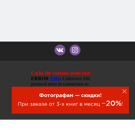
Фотографам — скидки!
−20%
При заказе от 3-х книг в месяц
!