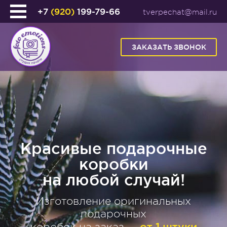
+7
(920)
199-79-66
tverpechat@mail.ru
ЗАКАЗАТЬ ЗВОНОК
е
Красивые подарочные
коробки
на любой случай!
Изготовление оригинальных
подарочных
от 1 штуки